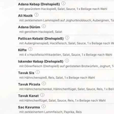
Adana Kebap (Drehspieß)
i
mit gewürztem Hackspieß, Salat, Sauce, 1 x Beilage nach Wahl
Ali Nazik
i
mit zerkleinetem Lammspieß auf Joghurtknoblauch, Auberginen, 
Adana Dürüm
i
mit gerolltem Hackspieß, Salat
Patlican Kebabi (Drehspieß)
i
mit Auberginenspieß, Hackfleisch, Salat, Sauce, 1 x Beilage nach W
Köfte
i
mit 4 x Hackfleischfrikadellen, Salat, Sauce, 1 x Beilage nach Wahl
Iskender Kebap (Drehspieß)
i
mit Dönerfleisch (Drehspieß) auf gerösteten Brotwürfeln, Joghurt,
Tavuk Sis
i
mit Hähnchenspieß, Reis, Salat, 1 x Beilage nach Wahl
Tavuk Pirzola
i
mit Hähnchenschenkel, Hähnchenflügel, Salat, Sauce, Reis, 1 x Be
Tavuk Kanat
i
mit Hähnchenflügel, Salat, Sauce, Reis, 1 x Beilage nach Wahl
Sac Kavurma
i
mit zerkleinertem Lammfleisch, Paprika, Reis