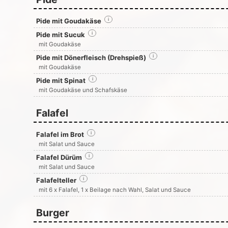
Pide mit Goudakäse
i
Pide mit Sucuk
i
mit Goudakäse
Pide mit Dönerfleisch (Drehspieß)
i
mit Goudakäse
Pide mit Spinat
i
mit Goudakäse und Schafskäse
Falafel
Falafel im Brot
i
mit Salat und Sauce
Falafel Dürüm
i
mit Salat und Sauce
Falafelteller
i
mit 6 x Falafel, 1 x Beilage nach Wahl, Salat und Sauce
Burger