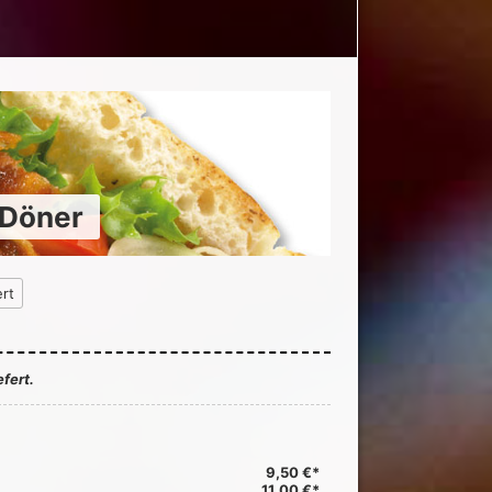
 Döner
rt
fert.
9,50 €*
11,00 €*