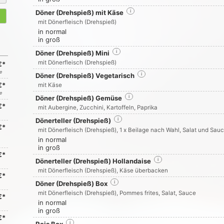
Döner (Drehspieß) mit Käse
i
mit Dönerfleisch (Drehspieß)
in normal
in groß
Döner (Drehspieß) Mini
i
mit Dönerfleisch (Drehspieß)
€*
e
Döner (Drehspieß) Vegetarisch
i
€*
mit Käse
e
Döner (Drehspieß) Gemüse
i
€*
mit Aubergine, Zucchini, Kartoffeln, Paprika
Dönerteller (Drehspieß)
i
€*
mit Dönerfleisch (Drehspieß), 1 x Beilage nach Wahl, Salat und Sau
in normal
in groß
€*
Dönerteller (Drehspieß) Hollandaise
i
mit Dönerfleisch (Drehspieß), Käse überbacken
€*
Döner (Drehspieß) Box
i
mit Dönerfleisch (Drehspieß), Pommes frites, Salat, Sauce
€*
in normal
in groß
€*
i