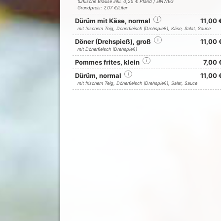
türkische Brause inkl. 0,25 € Pfand / EINWEG
Grundpreis: 7,07 €/Liter
Dürüm mit Käse, normal
i
11,00 
mit frischem Teig, Dönerfleisch (Drehspieß), Käse, Salat, Sauce
Döner (Drehspieß), groß
i
11,00 
mit Dönerfleisch (Drehspieß)
Pommes frites, klein
i
7,00 
Dürüm, normal
i
11,00 
mit frischem Teig, Dönerfleisch (Drehspieß), Salat, Sauce