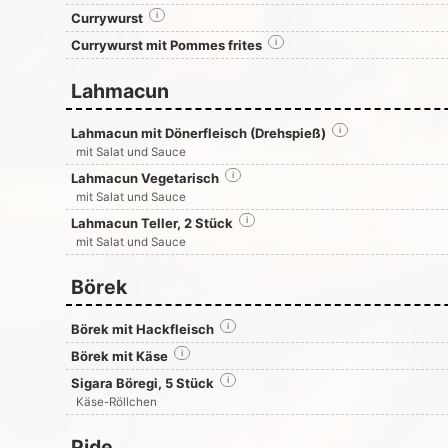
Currywurst
i
Currywurst mit Pommes frites
i
Lahmacun
Lahmacun mit Dönerfleisch (Drehspieß)
i
mit Salat und Sauce
Lahmacun Vegetarisch
i
mit Salat und Sauce
Lahmacun Teller, 2 Stück
i
mit Salat und Sauce
Börek
Börek mit Hackfleisch
i
Börek mit Käse
i
Sigara Böregi, 5 Stück
i
Käse-Röllchen
Pide