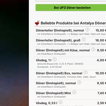
Bei
UFO Döner
bestellen
Beliebte Produkte bei Antalya Döner
Dönerteller (Drehspieß), normal
i
15,00 
mit Dönerfleisch (Drehspieß), 1 x Beilage nach Wahl, Salat und Sauc
Dönerteller (Drehspieß), groß
i
16,00 
mit Dönerfleisch (Drehspieß), 1 x Beilage nach Wahl, Salat und Sauc
Döner (Drehspieß) mit Käse, normal
i
9,50 
mit Dönerfleisch (Drehspieß)
Uludag, 1 l
i
4,00 
türkische Brause inkl. 0,25 € Pfand / EINWEG
Grundpreis: 4,00 €/Liter
Döner (Drehspieß) Box, normal
i
10,00 
mit Dönerfleisch (Drehspieß), Pommes frites, Salat, Sauce
Döner (Drehspieß), normal
i
9,50 
mit Dönerfleisch (Drehspieß)
Döner (Drehspieß) Mini
i
7,40 
mit Dönerfleisch (Drehspieß)
Uludag, 0,33 l
i
2,50 