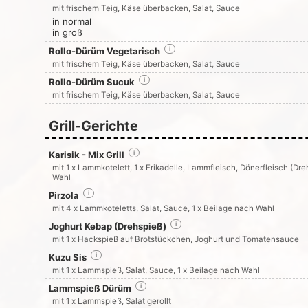
mit frischem Teig, Käse überbacken, Salat, Sauce
in normal
in groß
Rollo-Dürüm Vegetarisch
i
mit frischem Teig, Käse überbacken, Salat, Sauce
Rollo-Dürüm Sucuk
i
mit frischem Teig, Käse überbacken, Salat, Sauce
Grill-Gerichte
Karisik - Mix Grill
i
mit 1 x Lammkotelett, 1 x Frikadelle, Lammfleisch, Dönerfleisch (Dr
Wahl
Pirzola
i
mit 4 x Lammkoteletts, Salat, Sauce, 1 x Beilage nach Wahl
Joghurt Kebap (Drehspieß)
i
mit 1 x Hackspieß auf Brotstückchen, Joghurt und Tomatensauce
Kuzu Sis
i
mit 1 x Lammspieß, Salat, Sauce, 1 x Beilage nach Wahl
Lammspieß Dürüm
i
mit 1 x Lammspieß, Salat gerollt